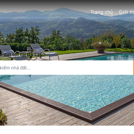
Trang chủ
Giới t
 đất tốt tại Đà Lạt…