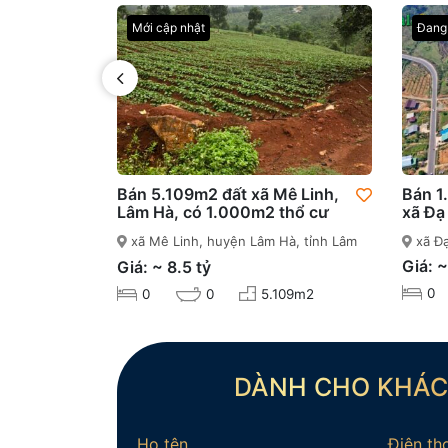
Mới cập nhật
Đang 
Bán 5.109m2 đất xã Mê Linh,
Bán 1
Lâm Hà, có 1.000m2 thổ cư
xã Đạ
xã Mê Linh, huyện Lâm Hà, tỉnh Lâm
xã Đạ
Đồng
Giá: ~
Giá: ~ 8.5 tỷ
0
0
0
5.109m2
DÀNH CHO KHÁ
Họ tên
Điện th