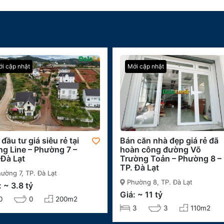
i cập nhật
Mới cập nhật
 đầu tư giá siêu rẻ tại
Bán căn nhà đẹp giá rẻ đã
g Line – Phường 7 –
hoàn công đường Võ
 Đà Lạt
Trường Toản – Phường 8 –
TP. Đà Lạt
ường 7, TP. Đà Lạt
Phường 8, TP. Đà Lạt
: ~ 3.8 tỷ
Giá: ~ 11 tỷ
0
0
200m2
3
3
110m2