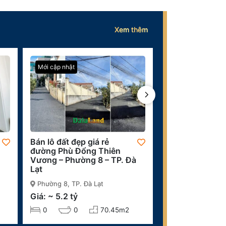
Xem thêm
Mới cập nhật
Mới cập nhật
Bán lô đất đẹp giá rẻ
Đất đầu tư siêu
đường Phù Đổng Thiên
Hùng Vương – 
Vương – Phường 8 – TP. Đà
TP. Đà Lạt
Lạt
Phường 9, TP. Đà
Phường 8, TP. Đà Lạt
Giá: ~ 37 tỷ
Giá: ~ 5.2 tỷ
0
0
0
0
70.45m2