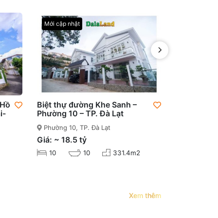
Mới cập nhật
Mới cập nhậ
 Hồ
Biệt thự đường Khe Sanh –
Bán khách 
i-
Phường 10 – TP. Đà Lạt
đường Ngô 
– TP. Đà Lạ
Phường 10, TP. Đà Lạt
phường 4, T
Giá: ~ 18.5 tỷ
Giá: ~ 12.3
10
10
331.4m2
9
Xem thêm