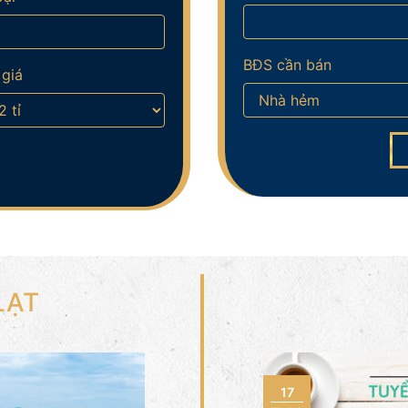
BĐS cần bán
giá
LẠT
17