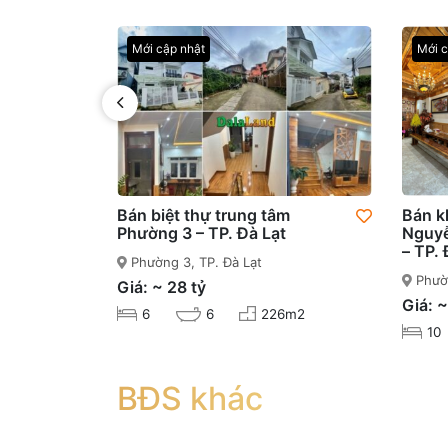
Mới cập nhật
Mới c
Bán biệt thự trung tâm
Bán k
Phường 3 – TP. Đà Lạt
Nguyễ
– TP. 
Phường 3, TP. Đà Lạt
Phườn
Giá: ~ 28 tỷ
Giá: ~
6
6
226m2
10
BĐS khác