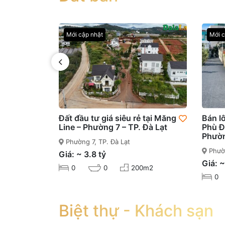
Mới cập nhật
Mới c
Đất đầu tư giá siêu rẻ tại Măng
Bán l
Line – Phường 7 – TP. Đà Lạt
Phù Đ
Phườn
Phường 7, TP. Đà Lạt
Phườn
Giá: ~ 3.8 tỷ
Giá: ~
0
0
200m2
0
Biệt thự - Khách sạn