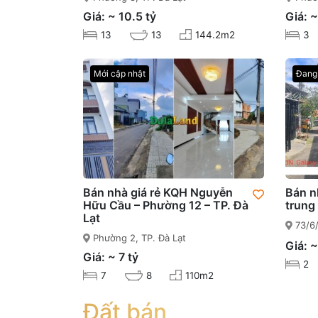
Giá: ~ 10.5 tỷ
Giá: ~
13
13
144.2m2
3
Mới cập nhật
Đang 
Bán nhà giá rẻ KQH Nguyễn
Bán n
Hữu Cầu – Phường 12 – TP. Đà
trung
Lạt
73/6/
Phường 2, TP. Đà Lạt
Đà Lạt 
Giá: ~
Giá: ~ 7 tỷ
2
7
8
110m2
Đất bán