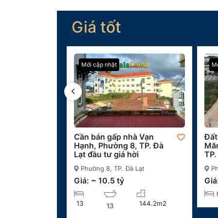
Giá tốt
Mới cập nhật
Mớ
Cần bán gấp nhà Vạn
Đất
Hạnh, Phường 8, TP. Đà
Măn
Lạt đầu tư giá hời
TP.
Phường 8, TP. Đà Lạt
Ph
Giá: ~ 10.5 tỷ
Giá
13
144.2m2
13