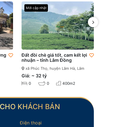
Mới cập nhật
Đã bán
ờng
Đất đồi chè giá tốt, cam kết lợi
Đất đẹp đô
nhuận – tỉnh Lâm Đồng
Langbiang 
xã Phúc Thọ, huyện Lâm Hà, Lâm
Khu đô thị 
Đồng
Town Lạc Dư
Giá: ~ 32 tỷ
Giá: ~ 4.7 t
0
0
400m2
0
CHO KHÁCH BÁN
Điện thoại