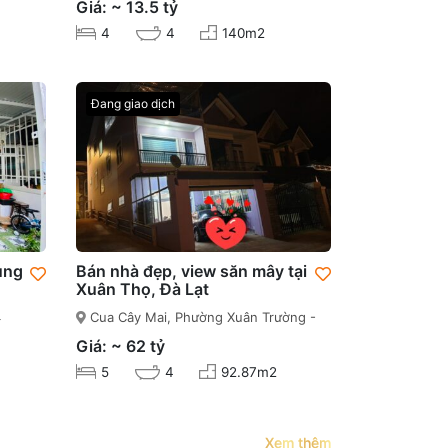
Giá: ~ 13.5 tỷ
4
4
140m2
Đang giao dịch
ung
Bán nhà đẹp, view săn mây tại
Xuân Thọ, Đà Lạt
4
Cua Cây Mai, Phường Xuân Trường -
Đà Lạt
Giá: ~ 62 tỷ
5
4
92.87m2
Xem thêm