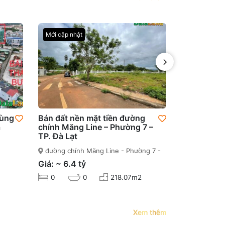
Mới cập nhật
Mới cập nhậ
Hùng
Bán đất nền mặt tiền đường
Bán đất 2 
à
chính Măng Line – Phường 7 –
chính KQH 
TP. Đà Lạt
Phường 4 –
đường chính Măng Line - Phường 7 -
Phường 4, T
TP. Đà Lạt
Giá: ~ 19 tỷ
Giá: ~ 6.4 tỷ
0
0
0
218.07m2
Xem thêm