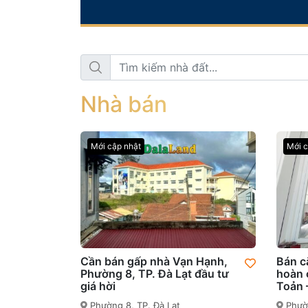
Nhà bán
Mới cập nhật
Mới c
Cần bán gấp nhà Vạn Hạnh,
Bán c
Phường 8, TP. Đà Lạt đầu tư
hoàn 
giá hời
Toản 
Phường 8, TP. Đà Lạt
Phườn