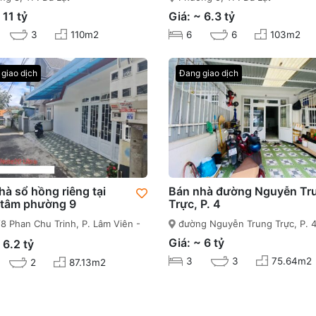
 11 tỷ
Giá: ~ 6.3 tỷ
3
110m2
6
6
103m2
giao dịch
Đang giao dịch
hà sổ hồng riêng tại
Bán nhà đường Nguyễn Tr
 tâm phường 9
Trực, P. 4
8 Phan Chu Trinh, P. Lâm Viên -
đường Nguyễn Trung Trực, P. 
(P. 9 cũ)
Giá: ~ 6 tỷ
 6.2 tỷ
3
3
75.64m2
2
87.13m2