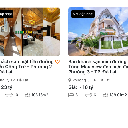
ập nhật
Mới cập nhật
hách sạn mặt tiền đường
Bán khách sạn mini đường
n Công Trứ – Phường 2
Tùng Mậu view đẹp hiện đạ
Đà Lạt
Phường 3 – TP. Đà Lạt
g 2, TP. Đà Lạt
Phường 3, TP. Đà Lạt
 23 tỷ
Giá: ~ 16 tỷ
10
106.16m2
6
6
138.01m2