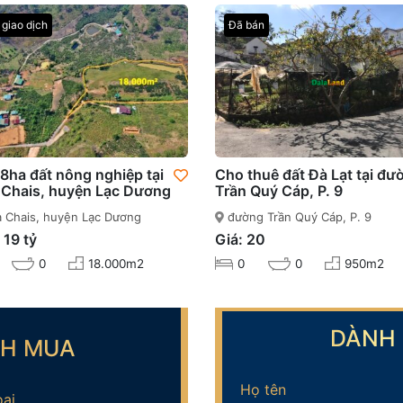
giao dịch
Đã bán
.8ha đất nông nghiệp tại
Cho thuê đất Đà Lạt tại đư
 Chais, huyện Lạc Dương
Trần Quý Cáp, P. 9
 Chais, huyện Lạc Dương
đường Trần Quý Cáp, P. 9
 19 tỷ
Giá: 20
0
18.000m2
0
0
950m2
DÀNH 
CH MUA
Họ tên
oại