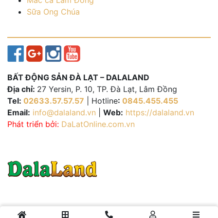
Mắc ca Lâm Đồng
Sữa Ong Chúa
BẤT ĐỘNG SẢN ĐÀ LẠT – DALALAND
Địa chỉ:
27 Yersin, P. 10, TP. Đà Lạt, Lâm Đồng
Tel:
02633.57.57.57
| Hotline
:
0845.455.455
Email:
info@dalaland.vn
|
Web:
https://dalaland.vn
Phát triển bởi:
DaLatOnline.com.vn