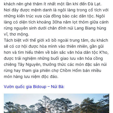
khách nên ghé thăm ít nhất một lần khi đến Đà Lạt.
Nơi đây được mệnh danh là ngôi làng trong cổ tích với
những kiến trúc xưa của đồng bào các dân tộc. Ngôi
làng có diện tích khoảng 30ha nằm lọt thỏm giữa cánh
rừng nguyên sinh dưới chân đỉnh núi Lang Biang hùng
vĩ, thơ mộng.
Tách biệt với thế giới xô bồ ngoài trung tâm, du khách
sẽ có cơ hội được hòa mình vào thiên nhiên, gần gũi
hơn và tìm hiểu thêm về bản sắc văn hóa dân tộc K’ho,
được trải nghiệm những buổi giao lưu văn hóa cồng
chiêng Tây Nguyên, thưởng thức các món đặc sản núi
rừng hay tham gia phiên chợ Chồm Hổm bán nhiều
món hàng lưu niệm độc đáo.
Vườn quốc gia Bidoup – Núi Bà: