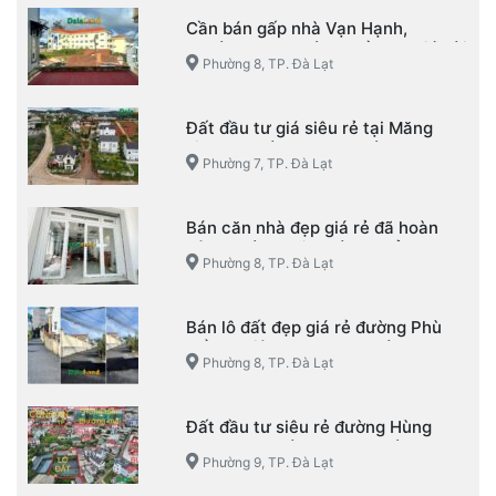
Cần bán gấp nhà Vạn Hạnh,
Phường 8, TP. Đà Lạt đầu tư giá hời
Phường 8, TP. Đà Lạt
Đất đầu tư giá siêu rẻ tại Măng
Line – Phường 7 – TP. Đà Lạt
Phường 7, TP. Đà Lạt
Bán căn nhà đẹp giá rẻ đã hoàn
công đường Võ Trường Toản –
Phường 8, TP. Đà Lạt
Phường 8 – TP. Đà Lạt
Bán lô đất đẹp giá rẻ đường Phù
Đổng Thiên Vương – Phường 8 –
Phường 8, TP. Đà Lạt
TP. Đà Lạt
Đất đầu tư siêu rẻ đường Hùng
Vương – Phường 9 – TP. Đà Lạt
Phường 9, TP. Đà Lạt