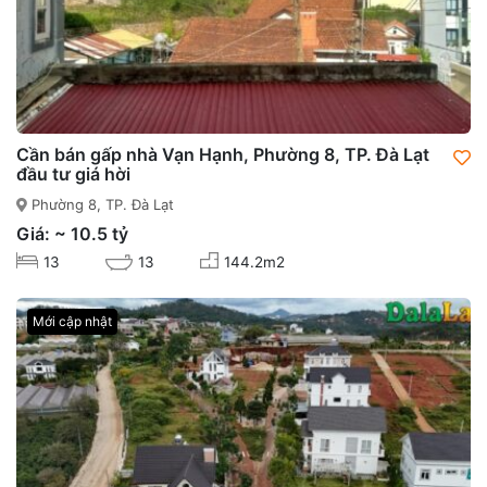
Cần bán gấp nhà Vạn Hạnh, Phường 8, TP. Đà Lạt
đầu tư giá hời
Phường 8, TP. Đà Lạt
Giá: ~ 10.5 tỷ
13
13
144.2m2
Mới cập nhật