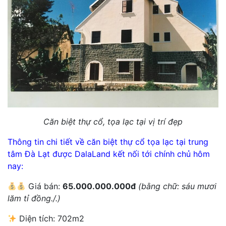
Căn biệt thự cổ, tọa lạc tại vị trí đẹp
Thông tin chi tiết về căn biệt thự cổ tọa lạc tại trung
tâm Đà Lạt được DalaLand kết nối tới chính chủ hôm
nay:
Giá bán:
65.000.000.000đ
(bằng chữ: sáu mươi
lăm tỉ đồng./.)
Diện tích: 702m2