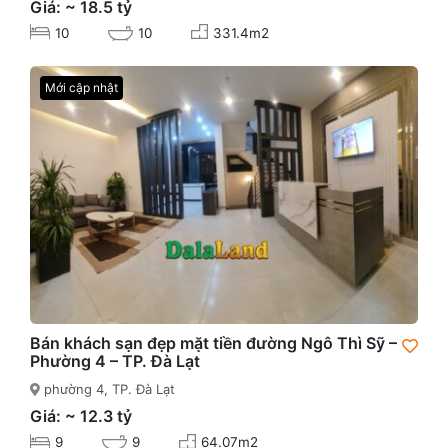
Giá: ~ 18.5 tỷ
10
10
331.4m2
Mới cập nhật
Bán khách sạn đẹp mặt tiền đường Ngô Thì Sỹ –
Phường 4 – TP. Đà Lạt
phường 4, TP. Đà Lạt
Giá: ~ 12.3 tỷ
9
9
64.07m2