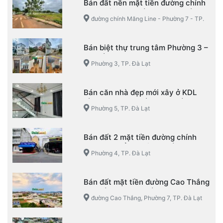
Bán đất nền mặt tiền đường chính
Măng Line – Phường 7 – TP. Đà Lạt
đường chính Măng Line - Phường 7 - TP.
Đà Lạt
Bán biệt thự trung tâm Phường 3 –
TP. Đà Lạt
Phường 3, TP. Đà Lạt
Bán căn nhà đẹp mới xây ở KDL
Làng Hoa Vạn Thành – Phường 5 –
Phường 5, TP. Đà Lạt
TP. Đà Lạt
Bán đất 2 mặt tiền đường chính
KQH Mạc Đỉnh Chi – Phường 4 –
Phường 4, TP. Đà Lạt
TP. Đà Lạt
Bán đất mặt tiền đường Cao Thắng
– Phường 7 – TP. Đà Lạt
đường Cao Thắng, Phường 7, TP. Đà Lạt