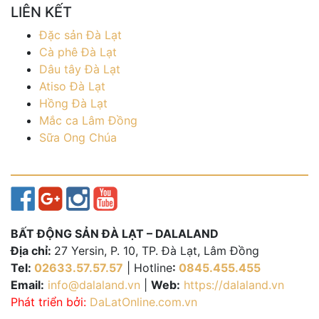
LIÊN KẾT
Đặc sản Đà Lạt
Cà phê Đà Lạt
Dâu tây Đà Lạt
Atiso Đà Lạt
Hồng Đà Lạt
Mắc ca Lâm Đồng
Sữa Ong Chúa
BẤT ĐỘNG SẢN ĐÀ LẠT – DALALAND
Địa chỉ:
27 Yersin, P. 10, TP. Đà Lạt, Lâm Đồng
Tel:
02633.57.57.57
| Hotline
:
0845.455.455
Email:
info@dalaland.vn
|
Web:
https://dalaland.vn
Phát triển bởi:
DaLatOnline.com.vn