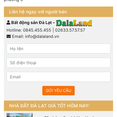
Liên hệ ngay với người bán
Bất động sản Đà Lạt –
Hotline:
0845.455.455
|
02633.57.57.57
Email:
info@dalaland.vn
GỬI YÊU CẦU
NHÀ ĐẤT ĐÀ LẠT GIÁ TỐT HÔM NAY: