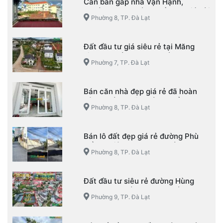
Cần bán gấp nhà Vạn Hạnh,
Phường 8, TP. Đà Lạt đầu tư giá hời
Phường 8, TP. Đà Lạt
Đất đầu tư giá siêu rẻ tại Măng
Line – Phường 7 – TP. Đà Lạt
Phường 7, TP. Đà Lạt
Bán căn nhà đẹp giá rẻ đã hoàn
công đường Võ Trường Toản –
Phường 8, TP. Đà Lạt
Phường 8 – TP. Đà Lạt
Bán lô đất đẹp giá rẻ đường Phù
Đổng Thiên Vương – Phường 8 –
Phường 8, TP. Đà Lạt
TP. Đà Lạt
Đất đầu tư siêu rẻ đường Hùng
Vương – Phường 9 – TP. Đà Lạt
Phường 9, TP. Đà Lạt