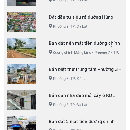
Phường 8, TP. Đà Lạt
TP. Đà Lạt
Đất đầu tư siêu rẻ đường Hùng
Vương – Phường 9 – TP. Đà Lạt
Phường 9, TP. Đà Lạt
Bán đất nền mặt tiền đường chính
Măng Line – Phường 7 – TP. Đà Lạt
đường chính Măng Line - Phường 7 - TP.
Đà Lạt
Bán biệt thự trung tâm Phường 3 –
TP. Đà Lạt
Phường 3, TP. Đà Lạt
Bán căn nhà đẹp mới xây ở KDL
Làng Hoa Vạn Thành – Phường 5 –
Phường 5, TP. Đà Lạt
TP. Đà Lạt
Bán đất 2 mặt tiền đường chính
KQH Mạc Đỉnh Chi – Phường 4 –