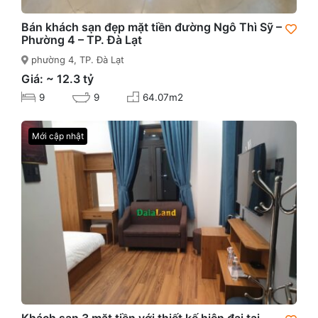
Bán khách sạn đẹp mặt tiền đường Ngô Thì Sỹ –
Phường 4 – TP. Đà Lạt
phường 4, TP. Đà Lạt
Giá: ~ 12.3 tỷ
9
9
64.07m2
Mới cập nhật
Khách sạn 3 mặt tiền với thiết kế hiện đại tại