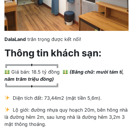
DalaLand
trân trọng được kết nối!
Thông tin khách sạn:
╔═══════♦️═══════╗
Giá bán: 18.5 tỷ đồng
(Bằng chữ: mười tám tỉ,
năm trăm triệu đồng)
╚═══════♦️═══════╝
Diện tích đất: 73,44m2 (mặt tiền 5,6m).
Lộ giới: đường nhựa quy hoạch 20m, bên hông nhà
là đường hẻm 2m, sau lưng nhà là đường hẻm 3,2m
3
mặt thông thoáng.