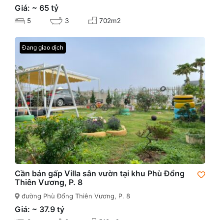
Giá: ~ 65 tỷ
5
3
702m2
Đang giao dịch
Cần bán gấp Villa sân vườn tại khu Phù Đổng
Thiên Vương, P. 8
đường Phù Đổng Thiên Vương, P. 8
Giá: ~ 37.9 tỷ