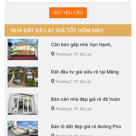
GỬI YÊU CẦU
NHÀ ĐẤT ĐÀ LẠT GIÁ TỐT HÔM NAY:
Cần bán gấp nhà Vạn Hạnh,
Phường 8, TP. Đà Lạt đầu tư giá hời
Phường 8, TP. Đà Lạt
Đất đầu tư giá siêu rẻ tại Măng
Line – Phường 7 – TP. Đà Lạt
Phường 7, TP. Đà Lạt
Bán căn nhà đẹp giá rẻ đã hoàn
công đường Võ Trường Toản –
Phường 8, TP. Đà Lạt
Phường 8 – TP. Đà Lạt
Bán lô đất đẹp giá rẻ đường Phù
Đổng Thiên Vương – Phường 8 –