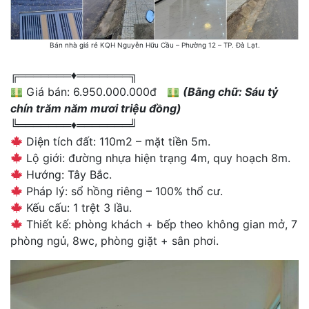
Bán nhà giá rẻ KQH Nguyễn Hữu Cầu – Phường 12 – TP. Đà Lạt.
╔═══════♦️═══════╗
Giá bán: 6.950.000.000đ
(Bằng chữ: Sáu tỷ
chín trăm năm mươi triệu đồng)
╚═══════♦️═══════╝
Diện tích đất: 110m2 – mặt tiền 5m.
Lộ giới: đường nhựa hiện trạng 4m, quy hoạch 8m.
Hướng: Tây Bắc.
Pháp lý: sổ hồng riêng – 100% thổ cư.
Kếu cấu: 1 trệt 3 lầu.
Thiết kế: phòng khách + bếp theo không gian mở, 7
phòng ngủ, 8wc, phòng giặt + sân phơi.