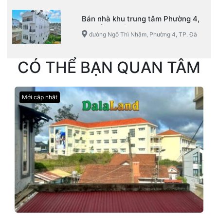
Lạt
Bán nhà khu trung tâm Phường 4,
TP. Đà Lạt view đẹp
đường Ngô Thì Nhậm, Phường 4, TP. Đà
Lạt
CÓ THỂ BẠN QUAN TÂM
Mới cập nhật