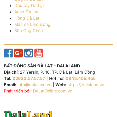
Dâu tây Đà Lạt
Atiso Đà Lạt
Hồng Đà Lạt
Mắc ca Lâm Đồng
Sữa Ong Chúa
BẤT ĐỘNG SẢN ĐÀ LẠT – DALALAND
Địa chỉ:
27 Yersin, P. 10, TP. Đà Lạt, Lâm Đồng
Tel:
02633.57.57.57
| Hotline
:
0845.455.455
Email:
info@dalaland.vn
|
Web:
https://dalaland.vn
Phát triển bởi:
DaLatOnline.com.vn