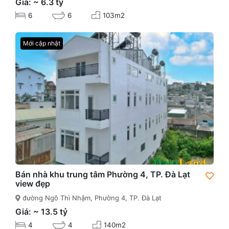
Giá: ~ 6.3 tỷ
6
6
103m2
Mới cập nhật
Bán nhà khu trung tâm Phường 4, TP. Đà Lạt
view đẹp
đường Ngô Thì Nhậm, Phường 4, TP. Đà Lạt
Giá: ~ 13.5 tỷ
4
4
140m2