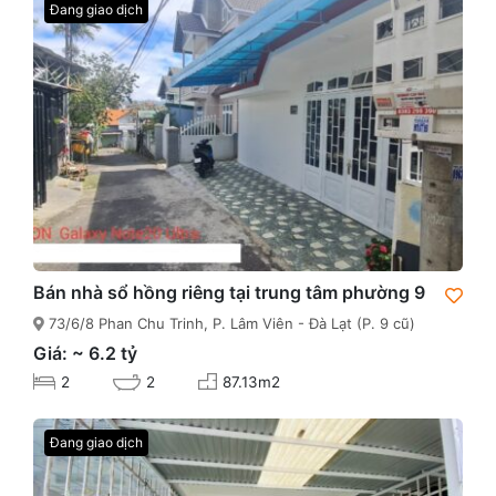
Đang giao dịch
Bán nhà sổ hồng riêng tại trung tâm phường 9
73/6/8 Phan Chu Trinh, P. Lâm Viên - Đà Lạt (P. 9 cũ)
Giá: ~ 6.2 tỷ
2
2
87.13m2
Đang giao dịch