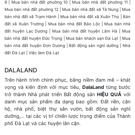
9
|
Mua bán nhà đất phường 10
|
Mua bán nhà đất phường 11
|
Mua bán nhà đất phường 12
| Mua bán nhà đất xã Tà Nung |
Mua
bán nhà đất xã Trạm Hành
|
Mua bán nhà đất xã Xuân Thọ
|
Bán
đất xã Xuân Trường
|
Mua bán nhà đất Bảo Lộc
|
Mua bán nhà
đất huyện Lạc Dương
|
Mua bán nhà đất huyện Lâm Hà
|
Mua
bán nhà đất huyện Đức Trọng
|
Mua bán khách sạn Đà Lạt
| Mua
bán nhà đất huyện Đơn Dương |
Bất động sản nghỉ dưỡng
|
Nhà
đất Đà Lạt
|
Việc làm Đà Lạt
DALALAND
Trên hành trình chinh phục, bằng niềm đam mê – khát
vọng và kiên định với mục tiêu,
DalaLand
từng bước
trở thành Nhà phát triển Bất động sản
HIỆU QUẢ
với
danh mục sản phẩm đa dạng bao gồm: Đất nền, căn
hộ, nhà phố, biệt thự sân vườn, bất động sản nghỉ
dưỡng,… tại các vị trí chiến lược trọng điểm của Thành
phố Đà Lạt và các huyện lân cận.