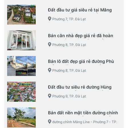
Đất đầu tư giá siêu rẻ tại Măng
Line – Phường 7 – TP. Đà Lạt
Phường 7, TP. Đà Lạt
Bán căn nhà đẹp giá rẻ đã hoàn
công đường Võ Trường Toản –
Phường 8, TP. Đà Lạt
Phường 8 – TP. Đà Lạt
Bán lô đất đẹp giá rẻ đường Phù
Đổng Thiên Vương – Phường 8 –
Phường 8, TP. Đà Lạt
TP. Đà Lạt
Đất đầu tư siêu rẻ đường Hùng
Vương – Phường 9 – TP. Đà Lạt
Phường 9, TP. Đà Lạt
Bán đất nền mặt tiền đường chính
Măng Line – Phường 7 – TP. Đà Lạt
đường chính Măng Line - Phường 7 - TP.