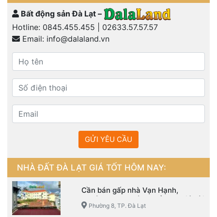
Bất động sản Đà Lạt –
Hotline:
0845.455.455
|
02633.57.57.57
Email:
info@dalaland.vn
GỬI YÊU CẦU
NHÀ ĐẤT ĐÀ LẠT GIÁ TỐT HÔM NAY:
Cần bán gấp nhà Vạn Hạnh,
Phường 8, TP. Đà Lạt đầu tư giá hời
Phường 8, TP. Đà Lạt