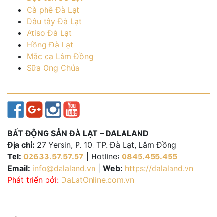
Cà phê Đà Lạt
Dâu tây Đà Lạt
Atiso Đà Lạt
Hồng Đà Lạt
Mắc ca Lâm Đồng
Sữa Ong Chúa
BẤT ĐỘNG SẢN ĐÀ LẠT – DALALAND
Địa chỉ:
27 Yersin, P. 10, TP. Đà Lạt, Lâm Đồng
Tel:
02633.57.57.57
| Hotline
:
0845.455.455
Email:
info@dalaland.vn
|
Web:
https://dalaland.vn
Phát triển bởi:
DaLatOnline.com.vn