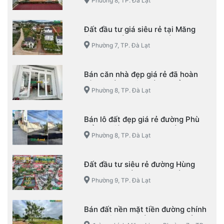
Phường 8, TP. Đà Lạt
Đất đầu tư giá siêu rẻ tại Măng
Line – Phường 7 – TP. Đà Lạt
Phường 7, TP. Đà Lạt
Bán căn nhà đẹp giá rẻ đã hoàn
công đường Võ Trường Toản –
Phường 8, TP. Đà Lạt
Phường 8 – TP. Đà Lạt
Bán lô đất đẹp giá rẻ đường Phù
Đổng Thiên Vương – Phường 8 –
Phường 8, TP. Đà Lạt
TP. Đà Lạt
Đất đầu tư siêu rẻ đường Hùng
Vương – Phường 9 – TP. Đà Lạt
Phường 9, TP. Đà Lạt
Bán đất nền mặt tiền đường chính
Măng Line – Phường 7 – TP. Đà Lạt