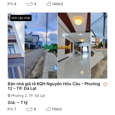
4
4
140m2
Mới cập nhật
Bán nhà giá rẻ KQH Nguyễn Hữu Cầu – Phường
12 – TP. Đà Lạt
Phường 2, TP. Đà Lạt
Giá: ~ 7 tỷ
7
8
110m2