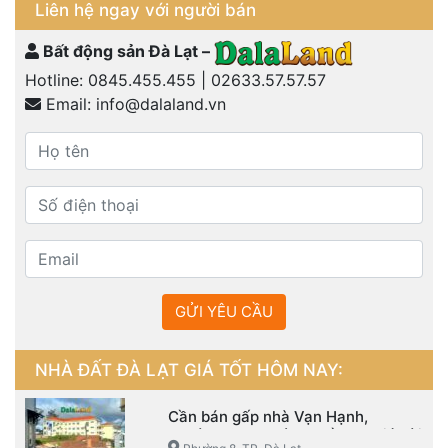
Liên hệ ngay với người bán
Bất động sản Đà Lạt –
Hotline:
0845.455.455
|
02633.57.57.57
Email:
info@dalaland.vn
GỬI YÊU CẦU
NHÀ ĐẤT ĐÀ LẠT GIÁ TỐT HÔM NAY:
Cần bán gấp nhà Vạn Hạnh,
Phường 8, TP. Đà Lạt đầu tư giá hời