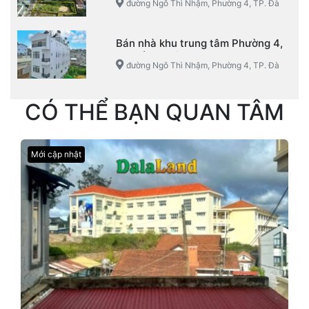
đường Ngô Thì Nhậm, Phường 4, TP. Đà
Lạt
Bán nhà khu trung tâm Phường 4,
TP. Đà Lạt view đẹp
đường Ngô Thì Nhậm, Phường 4, TP. Đà
Lạt
CÓ THỂ BẠN QUAN TÂM
Mới cập nhật