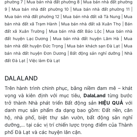
phường 7
|
Mua bán nhà đất phường 8
|
Mua bán nhà đất phường
9
|
Mua bán nhà đất phường 10
|
Mua bán nhà đất phường 11
|
Mua bán nhà đất phường 12
| Mua bán nhà đất xã Tà Nung |
Mua
bán nhà đất xã Trạm Hành
|
Mua bán nhà đất xã Xuân Thọ
|
Bán
đất xã Xuân Trường
|
Mua bán nhà đất Bảo Lộc
|
Mua bán nhà
đất huyện Lạc Dương
|
Mua bán nhà đất huyện Lâm Hà
|
Mua
bán nhà đất huyện Đức Trọng
|
Mua bán khách sạn Đà Lạt
| Mua
bán nhà đất huyện Đơn Dương |
Bất động sản nghỉ dưỡng
|
Nhà
đất Đà Lạt
|
Việc làm Đà Lạt
DALALAND
Trên hành trình chinh phục, bằng niềm đam mê – khát
vọng và kiên định với mục tiêu,
DalaLand
từng bước
trở thành Nhà phát triển Bất động sản
HIỆU QUẢ
với
danh mục sản phẩm đa dạng bao gồm: Đất nền, căn
hộ, nhà phố, biệt thự sân vườn, bất động sản nghỉ
dưỡng,… tại các vị trí chiến lược trọng điểm của Thành
phố Đà Lạt và các huyện lân cận.