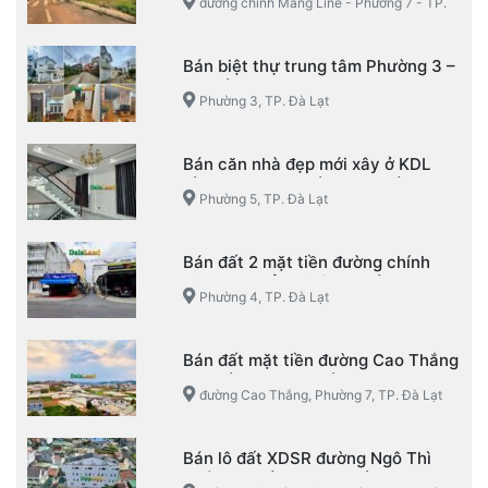
đường chính Măng Line - Phường 7 - TP.
Đà Lạt
Bán biệt thự trung tâm Phường 3 –
TP. Đà Lạt
Phường 3, TP. Đà Lạt
Bán căn nhà đẹp mới xây ở KDL
Làng Hoa Vạn Thành – Phường 5 –
Phường 5, TP. Đà Lạt
TP. Đà Lạt
Bán đất 2 mặt tiền đường chính
KQH Mạc Đỉnh Chi – Phường 4 –
Phường 4, TP. Đà Lạt
TP. Đà Lạt
Bán đất mặt tiền đường Cao Thắng
– Phường 7 – TP. Đà Lạt
đường Cao Thắng, Phường 7, TP. Đà Lạt
Bán lô đất XDSR đường Ngô Thì
Nhậm, Phường 4, TP. Đà Lạt