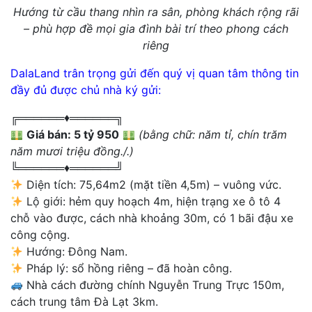
Hướng từ cầu thang nhìn ra sân, phòng khách rộng rãi
– phù hợp đề mọi gia đình bài trí theo phong cách
riêng
DalaLand trân trọng gửi đến quý vị quan tâm thông tin
đầy đủ được chủ nhà ký gửi:
╔══════♦️══════╗
Giá bán: 5 tỷ 950
(bằng chữ: năm tỉ, chín trăm
năm mươi triệu đồng./.)
╚══════♦️══════╝
Diện tích: 75,64m2 (mặt tiền 4,5m) – vuông vức.
Lộ giới: hẻm quy hoạch 4m, hiện trạng xe ô tô 4
chỗ vào được, cách nhà khoảng 30m, có 1 bãi đậu xe
công cộng.
Hướng: Đông Nam.
Pháp lý: sổ hồng riêng – đã hoàn công.
Nhà cách đường chính Nguyễn Trung Trực 150m,
cách trung tâm Đà Lạt 3km.