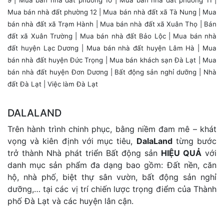
9
|
Mua bán nhà đất phường 10
|
Mua bán nhà đất phường 11
|
Mua bán nhà đất phường 12
| Mua bán nhà đất xã Tà Nung |
Mua
bán nhà đất xã Trạm Hành
|
Mua bán nhà đất xã Xuân Thọ
|
Bán
đất xã Xuân Trường
|
Mua bán nhà đất Bảo Lộc
|
Mua bán nhà
đất huyện Lạc Dương
|
Mua bán nhà đất huyện Lâm Hà
|
Mua
bán nhà đất huyện Đức Trọng
|
Mua bán khách sạn Đà Lạt
| Mua
bán nhà đất huyện Đơn Dương |
Bất động sản nghỉ dưỡng
|
Nhà
đất Đà Lạt
|
Việc làm Đà Lạt
DALALAND
Trên hành trình chinh phục, bằng niềm đam mê – khát
vọng và kiên định với mục tiêu,
DalaLand
từng bước
trở thành Nhà phát triển Bất động sản
HIỆU QUẢ
với
danh mục sản phẩm đa dạng bao gồm: Đất nền, căn
hộ, nhà phố, biệt thự sân vườn, bất động sản nghỉ
dưỡng,… tại các vị trí chiến lược trọng điểm của Thành
phố Đà Lạt và các huyện lân cận.