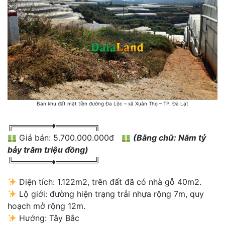
Bán khu đất mặt tiền đường Đa Lộc – xã Xuân Thọ – TP. Đà Lạt
╔═══════♦️═══════╗
Giá bán:
5.700.000.000đ
(Bằng chữ: Năm tỷ
bảy trăm triệu đồng)
╚═══════♦️═══════╝
Diện tích: 1.122m2, trên đất đã có nhà gỗ 40m2.
Lộ giới: đường hiện trạng trải nhựa rộng 7m, quy
hoạch mở rộng 12m.
Hướng: Tây Bắc