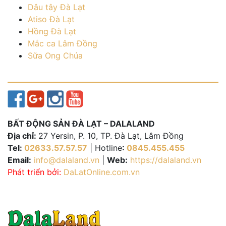
Dâu tây Đà Lạt
Atiso Đà Lạt
Hồng Đà Lạt
Mắc ca Lâm Đồng
Sữa Ong Chúa
BẤT ĐỘNG SẢN ĐÀ LẠT – DALALAND
Địa chỉ:
27 Yersin, P. 10, TP. Đà Lạt, Lâm Đồng
Tel:
02633.57.57.57
| Hotline
:
0845.455.455
Email:
info@dalaland.vn
|
Web:
https://dalaland.vn
Phát triển bởi:
DaLatOnline.com.vn