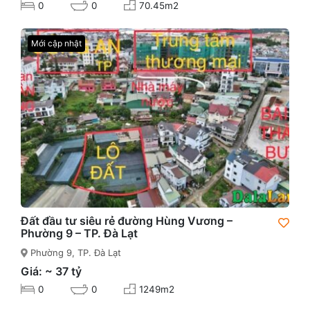
0
0
70.45m2
Mới cập nhật
Đất đầu tư siêu rẻ đường Hùng Vương –
Phường 9 – TP. Đà Lạt
Phường 9, TP. Đà Lạt
Giá: ~ 37 tỷ
0
0
1249m2