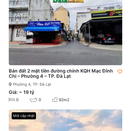
Bán đất 2 mặt tiền đường chính KQH Mạc Đỉnh
Chi – Phường 4 – TP. Đà Lạt
Phường 4, TP. Đà Lạt
Giá: ~ 19 tỷ
0
0
92m2
Mới cập nhật