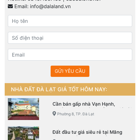
Email:
info@dalaland.vn
GỬI YÊU CẦU
NHÀ ĐẤT ĐÀ LẠT GIÁ TỐT HÔM NAY:
Cần bán gấp nhà Vạn Hạnh,
Phường 8, TP. Đà Lạt đầu tư giá hời
Phường 8, TP. Đà Lạt
Đất đầu tư giá siêu rẻ tại Măng
Line – Phường 7 – TP. Đà Lạt