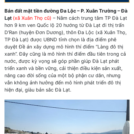
Bán đất mặt tiền đường Đa Lộc – P. Xuân Trường – Đà
Lạt
(xã Xuân Thọ cũ)
– Nằm cách trung tâm TP Đà Lạt
hơn 9 km ven Quốc lộ 20 hướng từ Đà Lạt đi thị trấn
D’Ran (huyện Đơn Dương), thôn Ða Lộc (xã Xuân Thọ,
TP Ðà Lạt) được UBND tỉnh chọn là địa điểm phê
duyệt Ðề án xây dựng mô hình thí điểm “Làng đô thị
xanh”. Đây cũng là mô hình thí điểm đầu tiên trong cả
nước, được kỳ vọng sẽ góp phần giúp Đà Lạt phát
triển xanh và bền vững, cải thiện điều kiện sản xuất,
nâng cao đời sống của một bộ phận cư dân, nhưng
vẫn không ảnh hưởng đến mô hình phát triển đô thị
hiện đại, giàu bản sắc Đà Lạt.