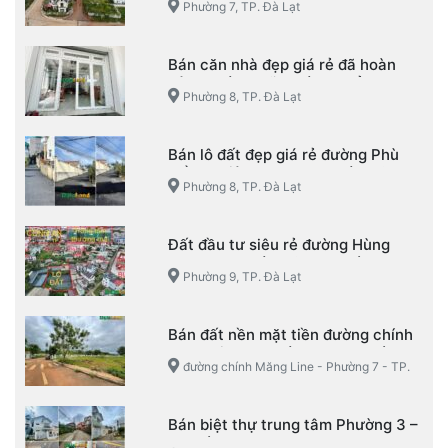
Phường 7, TP. Đà Lạt
Bán căn nhà đẹp giá rẻ đã hoàn
công đường Võ Trường Toản –
Phường 8, TP. Đà Lạt
Phường 8 – TP. Đà Lạt
Bán lô đất đẹp giá rẻ đường Phù
Đổng Thiên Vương – Phường 8 –
Phường 8, TP. Đà Lạt
TP. Đà Lạt
Đất đầu tư siêu rẻ đường Hùng
Vương – Phường 9 – TP. Đà Lạt
Phường 9, TP. Đà Lạt
Bán đất nền mặt tiền đường chính
Măng Line – Phường 7 – TP. Đà Lạt
đường chính Măng Line - Phường 7 - TP.
Đà Lạt
Bán biệt thự trung tâm Phường 3 –
TP. Đà Lạt