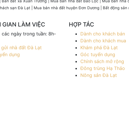
|
Bán đất xã Xuân Trường
|
Mua bán nhà đất Bảo Lộc
|
Mua bán nhà 
hách sạn Đà Lạt
| Mua bán nhà đất huyện Đơn Dương |
Bất động sản 
 GIAN LÀM VIỆC
HỢP TÁC
ả các ngày trong tuần: 8h-
Dành cho khách bán
Dành cho khách mua
 gửi nhà đất Đà Lạt
Khám phá Đà Lạt
yển dụng
Góc tuyển dụng
Chính sách mở rộng
Đông trùng Hạ Thảo
Nông sản Đà Lạt