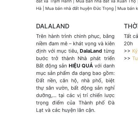
đất xã Trạm Hành
|
Mua bán nhà đất xã Xuân Thọ
Hà
|
Mua bán nhà đất huyện Đức Trọng
|
Mua bán k
DALALAND
THỜI
Trên hành trình chinh phục, bằng
Tất c
niềm đam mê – khát vọng và kiên
20h
định với mục tiêu,
DalaLand
từng
>>
Ký
bước trở thành Nhà phát triển
>>
Tu
Bất động sản
HIỆU QUẢ
với danh
mục sản phẩm đa dạng bao gồm:
Đất nền, căn hộ, nhà phố, biệt
thự sân vườn, bất động sản nghỉ
dưỡng,… tại các vị trí chiến lược
trọng điểm của Thành phố Đà
Lạt và các huyện lân cận.